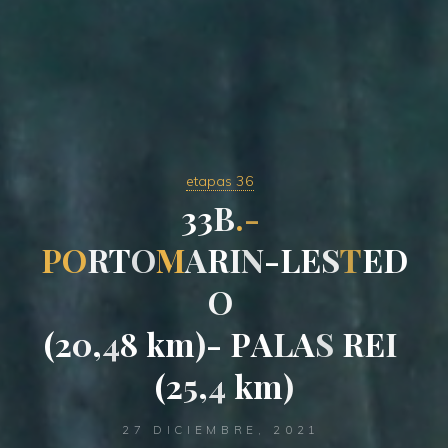
etapas 36
3
3
B
.
-
P
O
R
T
O
M
A
R
I
N
-
L
E
S
T
E
D
O
(
2
0
,
4
8
k
m
)
-
P
A
L
A
S
R
E
I
(
2
5
,
4
k
m
)
27 DICIEMBRE, 2021