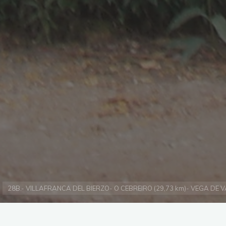
28B.- VILLAFRANCA DEL BIERZO- O CEBREIRO (29,73 km)- VEGA DE V