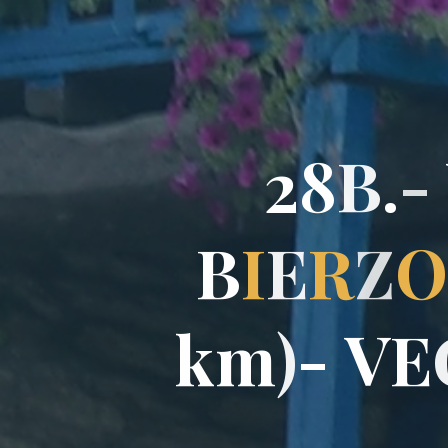
2
8
B
.
-
B
I
E
R
Z
O
k
m
)
-
V
E