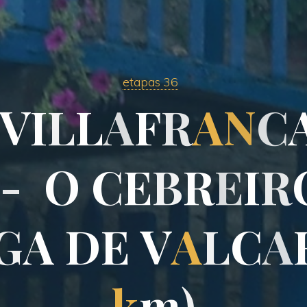
etapas 36
V
I
L
L
A
F
R
A
N
C
-
O
C
E
B
R
E
I
R
G
A
D
E
V
A
L
C
A
k
m
)