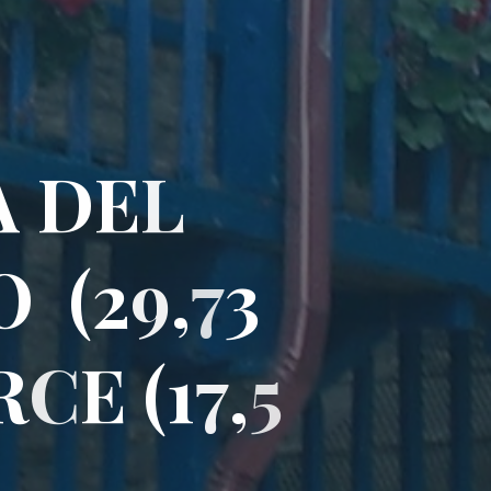
A
D
E
L
O
(
2
9
,
7
3
R
C
E
(
1
7
,
5